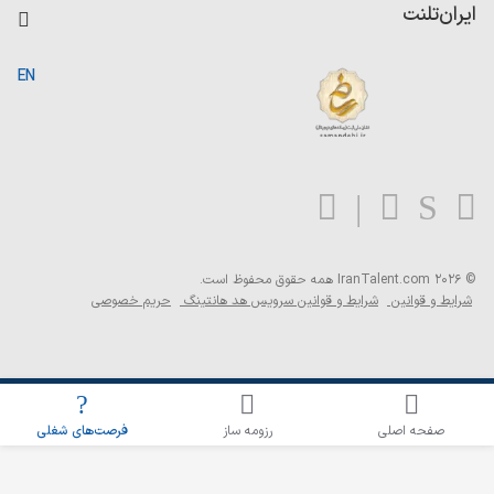
کاردیکس
ایران‌تلنت
جستجوی رزومه
گزارش‌ها
صفحه اصلی
EN
تست MBTI
درباره ایران تلنت
ارتباط با ما
سوالات متداول
بلاگ
© 2026 IranTalent.com
همه حقوق محفوظ است.
شرایط و قوانین
شرایط و قوانین سرویس هد هانتینگ
حریم خصوصی
اطلاع‌رسانی شغلی را برای این جستجو فعال کنید
صفحه اصلی
رزومه ساز
فرصت‌های شغلی