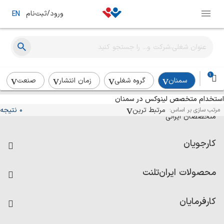
ورود/ثبت‌نام
EN
1
سمنان
گروه شغلی
زمان انتشار
صنعت
استخدام متخصص لینوکس در سمنان
آگهی‌های استخدام و همکاری برای
مرتبط ترین
0 نتیجه
مرتب سازی بر اساس:
متخصصان ایرانی
کارجویان
فرصت‌های شغلی
محصولات ایران‌تلنت
رزومه ساز
آزمون‌ها
امتیاز شرکت‌ها
کارفرمایان
داشبورد حقوق و دستمزد
درج آگهی شغلی