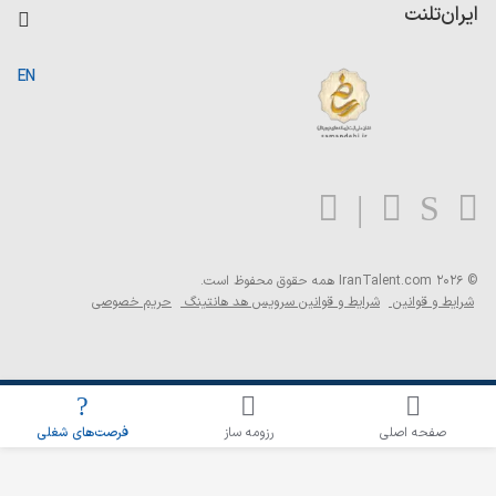
کاردیکس
ایران‌تلنت
جستجوی رزومه
گزارش‌ها
صفحه اصلی
EN
تست MBTI
درباره ایران تلنت
ارتباط با ما
سوالات متداول
بلاگ
© 2026 IranTalent.com
همه حقوق محفوظ است.
شرایط و قوانین
شرایط و قوانین سرویس هد هانتینگ
حریم خصوصی
اطلاع‌رسانی شغلی را برای این جستجو فعال کنید
صفحه اصلی
رزومه ساز
فرصت‌های شغلی