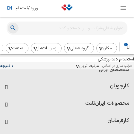
ورود/ثبت‌نام
EN
1
مکان
گروه شغلی
زمان انتشار
صنعت
استخدام دندانپزشکی
آگهی‌های استخدام و همکاری برای
مرتبط ترین
0 نتیجه
مرتب سازی بر اساس:
متخصصان ایرانی
کارجویان
فرصت‌های شغلی
محصولات ایران‌تلنت
رزومه ساز
آزمون‌ها
امتیاز شرکت‌ها
کارفرمایان
داشبورد حقوق و دستمزد
درج آگهی شغلی