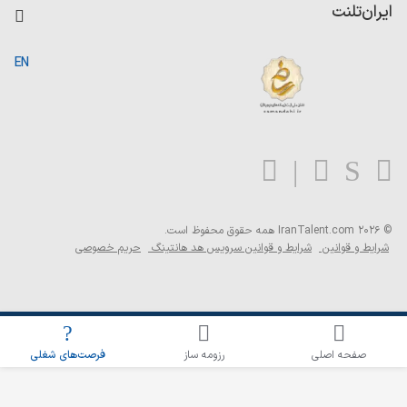
کاردیکس
ایران‌تلنت
جستجوی رزومه
گزارش‌ها
صفحه اصلی
EN
تست MBTI
درباره ایران تلنت
ارتباط با ما
سوالات متداول
بلاگ
© 2026 IranTalent.com
همه حقوق محفوظ است.
شرایط و قوانین
شرایط و قوانین سرویس هد هانتینگ
حریم خصوصی
اطلاع‌رسانی شغلی را برای این جستجو فعال کنید
صفحه اصلی
رزومه ساز
فرصت‌های شغلی