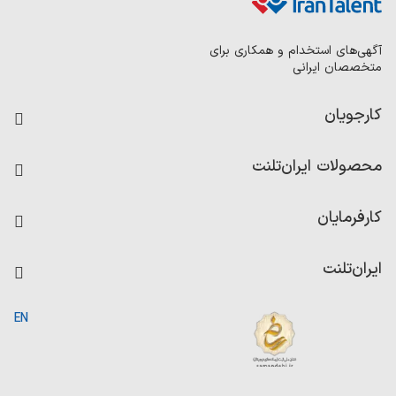
آگهی‌های استخدام و همکاری برای
متخصصان ایرانی
کارجویان
فرصت‌های شغلی
محصولات ایران‌تلنت
رزومه ساز
آزمون‌ها
امتیاز شرکت‌ها
کارفرمایان
داشبورد حقوق و دستمزد
درج آگهی شغلی
کاردیکس
ایران‌تلنت
جستجوی رزومه
گزارش‌ها
صفحه اصلی
EN
تست MBTI
درباره ایران تلنت
ارتباط با ما
سوالات متداول