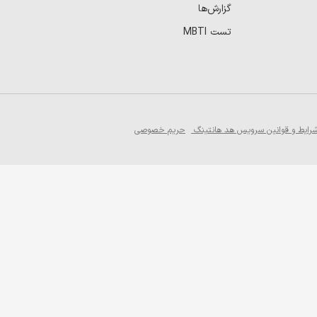
گزارش‌ها
تست MBTI
رایط و قوانین سرویس هد هانتینگ
حریم خصوصی