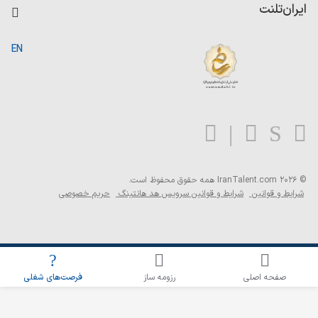
کاردیکس
ایران‌تلنت
جستجوی رزومه
گزارش‌ها
صفحه اصلی
EN
تست MBTI
درباره ایران تلنت
ارتباط با ما
سوالات متداول
بلاگ
© 2026 IranTalent.com
همه حقوق محفوظ است.
شرایط و قوانین
شرایط و قوانین سرویس هد هانتینگ
حریم خصوصی
اطلاع‌رسانی شغلی را برای این جستجو فعال کنید
صفحه اصلی
رزومه ساز
فرصت‌های شغلی