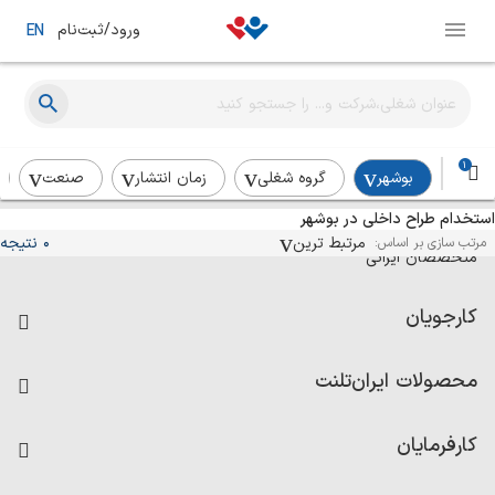
ورود/ثبت‌نام
EN
1
بوشهر
گروه شغلی
زمان انتشار
صنعت
استخدام طراح داخلی در بوشهر
آگهی‌های استخدام و همکاری برای
مرتبط ترین
0 نتیجه
مرتب سازی بر اساس:
متخصصان ایرانی
کارجویان
فرصت‌های شغلی
محصولات ایران‌تلنت
رزومه ساز
آزمون‌ها
امتیاز شرکت‌ها
کارفرمایان
داشبورد حقوق و دستمزد
درج آگهی شغلی