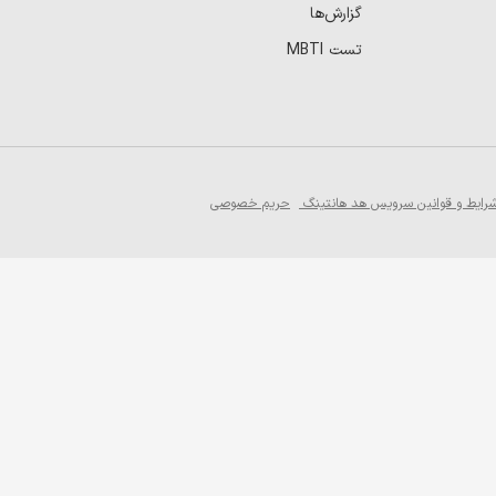
گزارش‌ها
تست MBTI
رایط و قوانین سرویس هد هانتینگ
حریم خصوصی