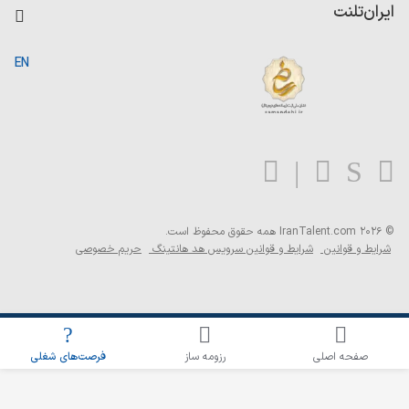
کاردیکس
ایران‌تلنت
جستجوی رزومه
گزارش‌ها
صفحه اصلی
EN
تست MBTI
درباره ایران تلنت
ارتباط با ما
سوالات متداول
بلاگ
© 2026 IranTalent.com
همه حقوق محفوظ است.
شرایط و قوانین
شرایط و قوانین سرویس هد هانتینگ
حریم خصوصی
اطلاع‌رسانی شغلی را برای این جستجو فعال کنید
صفحه اصلی
رزومه ساز
فرصت‌های شغلی