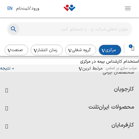
ورود/ثبت‌نام
EN
1
مرکزی
گروه شغلی
زمان انتشار
صنعت
استخدام کارشناس بیمه در مرکزی
آگهی‌های استخدام و همکاری برای
مرتبط ترین
0 نتیجه
مرتب سازی بر اساس:
متخصصان ایرانی
کارجویان
فرصت‌های شغلی
محصولات ایران‌تلنت
رزومه ساز
آزمون‌ها
امتیاز شرکت‌ها
کارفرمایان
داشبورد حقوق و دستمزد
درج آگهی شغلی