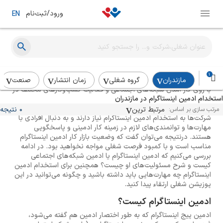
ورود/ثبت‌نام
EN
راهنمای استخدام ادمین اینستاگرام
1
مازندران
گروه شغلی
زمان انتشار
صنعت
با روی کار آمدن شبکه‌های اجتماعی و فعالیت کسب‌وکارهای مختلف در
استخدام ادمین اینستاگرام در مازندران
این فضا، پوزیشن شغلی ادمین اینستاگرام، به یکی از فرصت‌های شغلی
جذاب و پرطرفدار در ایران تبدیل شده است. از این رو بسیاری از
مرتبط ترین
0 نتیجه
مرتب سازی بر اساس:
شرکت‌ها به استخدام ادمین اینستاگرام نیاز دارند و به دنبال افرادی با
مهارت‌ها و توانمندی‌های لازم در زمینه کار ادمینی و پاسخگویی
هستند. درنتیجه می‌توان گفت که وضعیت بازار کار ادمین اینستاگرام
مناسب است و با کمبود فرصت شغلی مواجه نخواهید بود. در ادامه
بررسی می‌کنیم که ادمین اینستاگرام یا ادمین شبکه‌های اجتماعی
کیست و شرح مسئولیت‌های او چیست؟ همچنین برای استخدام ادمین
اینستاگرام چه مهارت‌هایی باید داشته باشید و چگونه می‌توانید در این
پوزیشن شغلی ارتقاء پیدا کنید.
ادمین اینستاگرام کیست؟
ادمین پیج اینستاگرام که به طور اختصار ادمین هم گفته می‌شود،