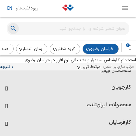
ورود/ثبت‌نام
EN
1
خراسان رضوی
گروه شغلی
زمان انتشار
صنع
استخدام کارشناس استقرار و پشتیبانی نرم افزار در خراسان-رضوی
آگهی‌های استخدام و همکاری برای
مرتبط ترین
0 نتیجه
مرتب سازی بر اساس:
متخصصان ایرانی
کارجویان
فرصت‌های شغلی
محصولات ایران‌تلنت
رزومه ساز
آزمون‌ها
امتیاز شرکت‌ها
کارفرمایان
داشبورد حقوق و دستمزد
درج آگهی شغلی