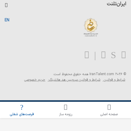
کاردیکس
ایران‌تلنت
جستجوی رزومه
گزارش‌ها
صفحه اصلی
EN
تست MBTI
درباره ایران تلنت
ارتباط با ما
سوالات متداول
بلاگ
© 2026 IranTalent.com
همه حقوق محفوظ است.
شرایط و قوانین
شرایط و قوانین سرویس هد هانتینگ
حریم خصوصی
اطلاع‌رسانی شغلی را برای این جستجو فعال کنید
صفحه اصلی
رزومه ساز
فرصت‌های شغلی