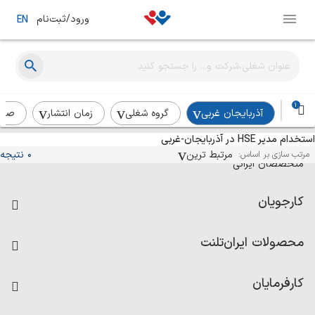
ورود/ثبت‌نام
EN
1
آذربایجان غربی
گروه شغلی
زمان انتشار
صنع
استخدام مدیر HSE در آذربایجان-غربی
آگهی‌های استخدام و همکاری برای
مرتبط ترین
0 نتیجه
مرتب سازی بر اساس:
متخصصان ایرانی
کارجویان
فرصت‌های شغلی
محصولات ایران‌تلنت
رزومه ساز
آزمون‌ها
امتیاز شرکت‌ها
کارفرمایان
داشبورد حقوق و دستمزد
درج آگهی شغلی