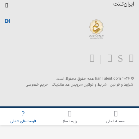
کاردیکس
ایران‌تلنت
جستجوی رزومه
گزارش‌ها
صفحه اصلی
EN
تست MBTI
درباره ایران تلنت
ارتباط با ما
سوالات متداول
بلاگ
© 2026 IranTalent.com
همه حقوق محفوظ است.
شرایط و قوانین
شرایط و قوانین سرویس هد هانتینگ
حریم خصوصی
اطلاع‌رسانی شغلی را برای این جستجو فعال کنید
صفحه اصلی
رزومه ساز
فرصت‌های شغلی