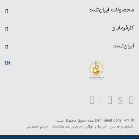
فرصت‌های شغلی
محصولات ایران‌تلنت
رزومه ساز
آزمون‌ها
امتیاز شرکت‌ها
کارفرمایان
داشبورد حقوق و دستمزد
درج آگهی شغلی
کاردیکس
ایران‌تلنت
جستجوی رزومه
گزارش‌ها
صفحه اصلی
EN
تست MBTI
درباره ایران تلنت
ارتباط با ما
سوالات متداول
بلاگ
© 2026 IranTalent.com
همه حقوق محفوظ است.
شرایط و قوانین
شرایط و قوانین سرویس هد هانتینگ
حریم خصوصی