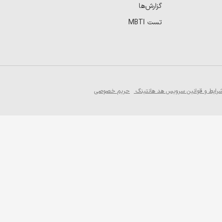
گزارش‌ها
تست MBTI
رایط و قوانین سرویس هد هانتینگ
حریم خصوصی