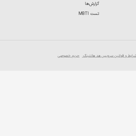
گزارش‌ها
تست MBTI
رایط و قوانین سرویس هد هانتینگ
حریم خصوصی