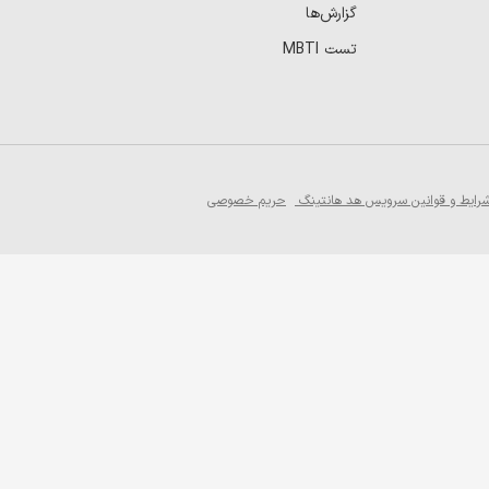
گزارش‌ها
تست MBTI
رایط و قوانین سرویس هد هانتینگ
حریم خصوصی