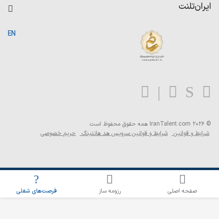
کاردیکس
ایران‌تلنت
جستجوی رزومه
گزارش‌ها
صفحه اصلی
EN
تست MBTI
درباره ایران تلنت
ارتباط با ما
سوالات متداول
بلاگ
© 2026 IranTalent.com
همه حقوق محفوظ است.
شرایط و قوانین
شرایط و قوانین سرویس هد هانتینگ
حریم خصوصی
اطلاع‌رسانی شغلی را برای این جستجو فعال کنید
صفحه اصلی
رزومه ساز
فرصت‌های شغلی