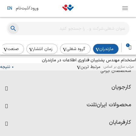
ورود/ثبت‌نام
EN
1
مازندران
گروه شغلی
زمان انتشار
صنعت
استخدام مهندس پشتیبان فناوری اطلاعات در مازندران
آگهی‌های استخدام و همکاری برای
مرتبط ترین
0 نتیجه
مرتب سازی بر اساس:
متخصصان ایرانی
کارجویان
فرصت‌های شغلی
محصولات ایران‌تلنت
رزومه ساز
آزمون‌ها
امتیاز شرکت‌ها
کارفرمایان
داشبورد حقوق و دستمزد
درج آگهی شغلی