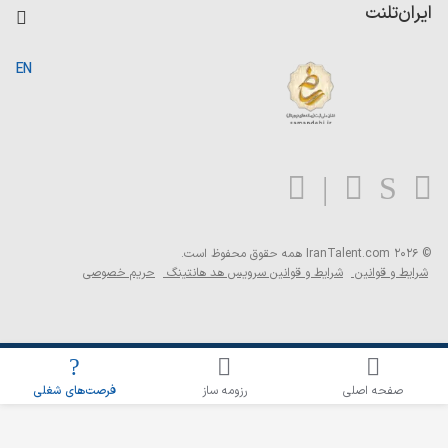
کاردیکس
ایران‌تلنت
جستجوی رزومه
گزارش‌ها
صفحه اصلی
EN
تست MBTI
درباره ایران تلنت
ارتباط با ما
سوالات متداول
بلاگ
© 2026 IranTalent.com
همه حقوق محفوظ است.
شرایط و قوانین
شرایط و قوانین سرویس هد هانتینگ
حریم خصوصی
اطلاع‌رسانی شغلی را برای این جستجو فعال کنید
صفحه اصلی
رزومه ساز
فرصت‌های شغلی