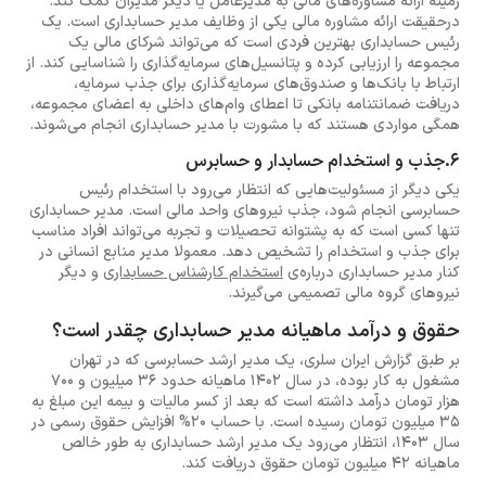
زمینه ارائه مشاوره‌های مالی به مدیرعامل یا دیگر مدیران کمک کند.
درحقیقت ارائه مشاوره مالی یکی از وظایف مدیر حسابداری است. یک
رئیس حسابداری بهترین فردی است که می‌تواند شرکای مالی یک
مجموعه را ارزیابی کرده و پتانسیل‌های سرمایه‌گذاری را شناسایی کند. از
ارتباط با بانک‌ها و صندوق‌های سرمایه‌گذاری برای جذب سرمایه،
دریافت ضمانتنامه بانکی تا اعطای وام‌های داخلی به اعضای مجموعه،
همگی مواردی هستند که با مشورت با مدیر حسابداری انجام می‌شوند.
6.جذب و استخدام حسابدار و حسابرس
یکی دیگر از مسئولیت‌هایی که انتظار می‌رود با استخدام رئیس
حسابرسی انجام شود، جذب نیروهای واحد مالی است. مدیر حسابداری
تنها کسی است که به پشتوانه تحصیلات و تجربه می‌تواند افراد مناسب
برای جذب و استخدام را تشخیص دهد. معمولا مدیر منابع انسانی در
کنار مدیر حسابداری درباره‌ی
استخدام کارشناس حسابداری
و دیگر
نیروهای گروه مالی تصمیمی می‌گیرند.
حقوق و درآمد ماهیانه مدیر حسابداری چقدر است؟
بر طبق گزارش ایران سلری، یک مدیر ارشد حسابرسی که در تهران
مشغول به کار بوده، در سال 1402 ماهیانه حدود 36 میلیون و 700
هزار تومان درآمد داشته است که بعد از کسر مالیات و بیمه این مبلغ به
35 میلیون تومان رسیده است. با حساب 20% افزایش حقوق رسمی در
سال 1403، انتظار می‌رود یک مدیر ارشد حسابداری به طور خالص
ماهیانه 42 میلیون تومان حقوق دریافت کند.