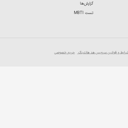
گزارش‌ها
تست MBTI
رایط و قوانین سرویس هد هانتینگ
حریم خصوصی