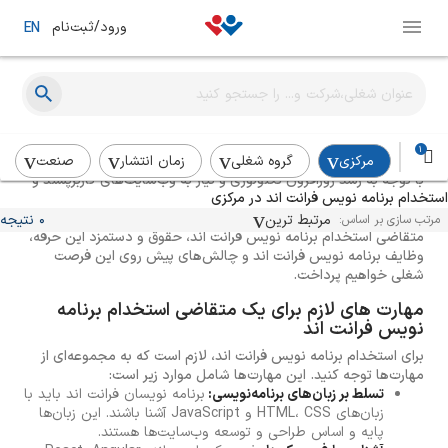
ورود/ثبت‌نام
EN
راهنمای استخدام فرانت اند دولوپر
1
مرکزی
گروه شغلی
زمان انتشار
صنعت
با توجه به رشد روزافزون تکنولوژی و نیاز به وب‌سایت‌های کاربرپسند و
استخدام برنامه نویس فرانت اند در مرکزی
جذاب، استخدام برنامه نویس فرانت اند ماهر و متخصص برای هر
کسب و کاری ضروری است. در ادامه، به بررسی مهارت‌های لازم برای یک
مرتبط ترین
0 نتیجه
مرتب سازی بر اساس:
متقاضی استخدام برنامه نویس فرانت اند، حقوق و دستمزد این حرفه،
وظایف برنامه نویس فرانت اند و چالش‌های پیش روی این فرصت
شغلی خواهیم پرداخت.
مهارت های لازم برای یک متقاضی استخدام برنامه
نویس فرانت اند
برای استخدام برنامه نویس فرانت اند، لازم است که به مجموعه‌ای از
مهارت‌ها توجه کنید. این مهارت‌ها شامل موارد زیر است:
تسلط بر زبان‌های برنامه‌نویسی:
برنامه نویسان فرانت اند باید با
زبان‌های HTML، CSS و JavaScript آشنا باشند. این زبان‌ها
پایه و اساس طراحی و توسعه وب‌سایت‌ها هستند.