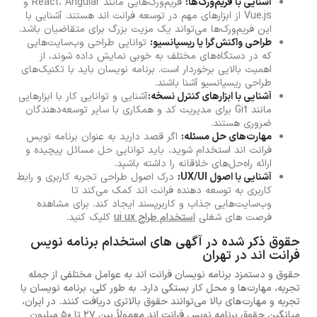
آشنایی با فریم‌ورک‌ها:
فریم‌ورک‌هایی مانند React، Angular و
Vue.js از ابزارهای مهم در توسعه فرانت اند هستند. آشنایی با
این فریم‌ورک‌ها می‌تواند یک مزیت بزرگ برای متقاضیان باشد.
طراحی واکنش‌گرا یا ریسپانسیو:
توانایی طراحی وب‌سایت‌هایی
که در دستگاه‌های مختلف به خوبی نمایش داده شوند، از
اهمیت بالایی برخوردار است. برنامه نویسان باید با تکنیک‌های
طراحی ریسپانسیو آشنا باشند.
آشنایی با ابزارهای کنترل نسخه:
آشنایی و توانایی کار با ابزارهایی
مانند Git برای مدیریت کد و همکاری با سایر توسعه‌دهندگان
ضروری هستند.
مهارت‌های حل مسئله:
اگر قصد دارید به عنوان برنامه نویس
فرانت اند استخدام شوید، باید توانایی حل مسائل پیچیده و
ارائه راه‌حل‌های خلاقانه را داشته باشید.
آشنایی با اصول UX/UI:
درک اصول طراحی تجربه کاربری و رابط
کاربری به توسعه دهنده فرانت اند کمک می‌کند تا
وب‌سایت‌هایی جذاب و کاربرپسند ایجاد کند. برای مشاهده
فرصت های شغلی
استخدام طراح ui ux
کلیک کنید.
حقوق ذکر شده در آگهی های استخدام برنامه نویس
فرانت اند در تهران
حقوق و دستمزد برنامه نویسان فرانت اند به عوامل مختلفی از جمله
تجربه، مهارت‌ها و محل کار بستگی دارد. به طور کلی، برنامه نویسان با
تجربه و مهارت‌های بالا می‌توانند حقوق بالاتری دریافت کنند. در ایران،
میانگین حقوق برنامه نویس فرانت اند معمولاً بین 27 تا 50 میلیون