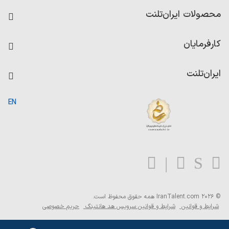
فرصت‌های شغلی
محصولات ایران‌تلنت
رزومه ساز
آزمون‌ها
امتیاز شرکت‌ها
کارفرمایان
داشبورد حقوق و دستمزد
درج آگهی شغلی
کاردیکس
ایران‌تلنت
جستجوی رزومه
گزارش‌ها
صفحه اصلی
EN
تست MBTI
درباره ایران تلنت
ارتباط با ما
سوالات متداول
بلاگ
© 2026 IranTalent.com
همه حقوق محفوظ است.
شرایط و قوانین
شرایط و قوانین سرویس هد هانتینگ
حریم خصوصی