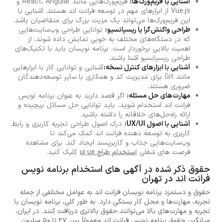
آشنایی با فریم‌ورک‌ها:
فریم‌ورک‌هایی مانند React، Angular و
Vue.js از ابزارهای مهم در توسعه فرانت اند هستند. آشنایی با
این فریم‌ورک‌ها می‌تواند یک مزیت بزرگ برای متقاضیان باشد.
طراحی واکنش‌گرا یا ریسپانسیو:
توانایی طراحی وب‌سایت‌هایی
که در دستگاه‌های مختلف به خوبی نمایش داده شوند، از
اهمیت بالایی برخوردار است. برنامه نویسان باید با تکنیک‌های
طراحی ریسپانسیو آشنا باشند.
آشنایی با ابزارهای کنترل نسخه:
آشنایی و توانایی کار با ابزارهایی
مانند Git برای مدیریت کد و همکاری با سایر توسعه‌دهندگان
ضروری هستند.
مهارت‌های حل مسئله:
اگر قصد دارید به عنوان برنامه نویس
فرانت اند استخدام شوید، باید توانایی حل مسائل پیچیده و
ارائه راه‌حل‌های خلاقانه را داشته باشید.
آشنایی با اصول UX/UI:
درک اصول طراحی تجربه کاربری و رابط
کاربری به توسعه دهنده فرانت اند کمک می‌کند تا
وب‌سایت‌هایی جذاب و کاربرپسند ایجاد کند. برای مشاهده
فرصت های شغلی
استخدام طراح ui ux
کلیک کنید.
حقوق ذکر شده در آگهی های استخدام برنامه نویس
فرانت اند در تهران
حقوق و دستمزد برنامه نویسان فرانت اند به عوامل مختلفی از جمله
تجربه، مهارت‌ها و محل کار بستگی دارد. به طور کلی، برنامه نویسان با
تجربه و مهارت‌های بالا می‌توانند حقوق بالاتری دریافت کنند. در ایران،
میانگین حقوق برنامه نویس فرانت اند معمولاً بین 27 تا 50 میلیون