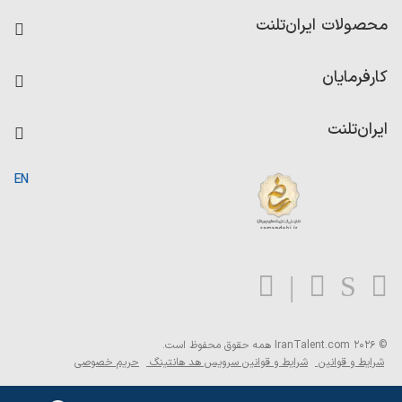
فرصت‌های شغلی
محصولات ایران‌تلنت
رزومه ساز
آزمون‌ها
امتیاز شرکت‌ها
کارفرمایان
داشبورد حقوق و دستمزد
درج آگهی شغلی
کاردیکس
ایران‌تلنت
جستجوی رزومه
گزارش‌ها
صفحه اصلی
EN
تست MBTI
درباره ایران تلنت
ارتباط با ما
سوالات متداول
بلاگ
© 2026 IranTalent.com
همه حقوق محفوظ است.
شرایط و قوانین
شرایط و قوانین سرویس هد هانتینگ
حریم خصوصی