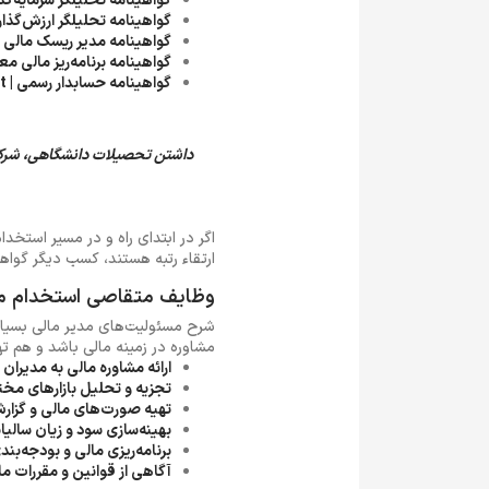
گواهینامه تحلیلگر سرمایه‌گذاری جایگزین خبره | alyst
گواهینامه تحلیلگر ارزش‌گذاری و مدل مالی | n Analyst
گواهینامه مدیر ریسک مالی | inancial Risk Manager
گواهینامه برنامه‌ریز مالی معتبر | d Financial Planner
گواهینامه حسابدار رسمی | Certified Public Accountant
داشتن تحصیلات دانشگاهی، شرکت
اگر در ابتدای راه و در مسیر استخد
ارتقاء رتبه هستند، کسب دیگر گواهی
وظایف متقاصی استخدام م
شرح مسئولیت‌های مدیر مالی بسیار 
مشاوره در زمینه مالی باشد و هم ته
ارائه مشاوره مالی به مدیران 
تجزیه‌ و تحلیل بازارهای مخت
تهیه صورت‌های مالی و گزا
بهینه‌سازی سود و زیان سالیان
برنامه‌ریزی مالی و بودجه‌بند
آگاهی از قوانین و مقررات ما