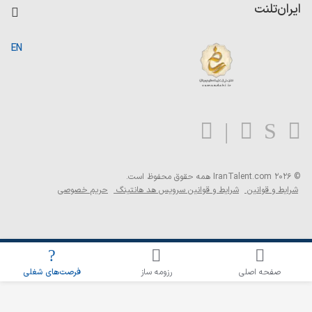
کاردیکس
ایران‌تلنت
جستجوی رزومه
گزارش‌ها
صفحه اصلی
EN
تست MBTI
درباره ایران تلنت
ارتباط با ما
سوالات متداول
بلاگ
© 2026 IranTalent.com
همه حقوق محفوظ است.
شرایط و قوانین
شرایط و قوانین سرویس هد هانتینگ
حریم خصوصی
اطلاع‌رسانی شغلی را برای این جستجو فعال کنید
صفحه اصلی
رزومه ساز
فرصت‌های شغلی