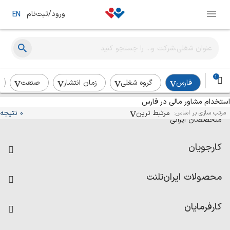
ورود/ثبت‌نام
EN
1
فارس
گروه شغلی
زمان انتشار
صنعت
استخدام مشاور مالی در فارس
آگهی‌های استخدام و همکاری برای
مرتبط ترین
0 نتیجه
مرتب سازی بر اساس:
متخصصان ایرانی
کارجویان
فرصت‌های شغلی
محصولات ایران‌تلنت
رزومه ساز
آزمون‌ها
امتیاز شرکت‌ها
کارفرمایان
داشبورد حقوق و دستمزد
درج آگهی شغلی