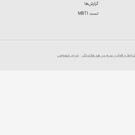
گزارش‌ها
تست MBTI
رایط و قوانین سرویس هد هانتینگ
حریم خصوصی