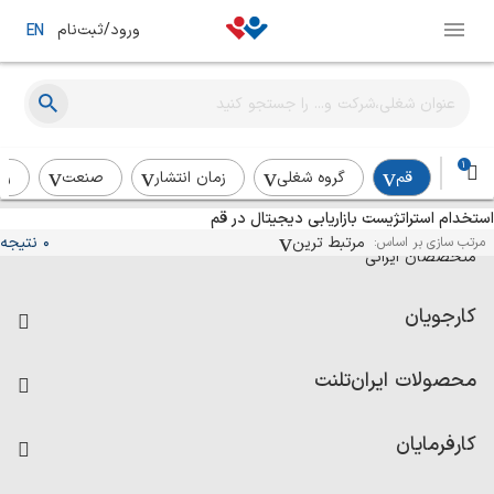
ورود/ثبت‌نام
EN
1
قم
گروه شغلی
زمان انتشار
صنعت
رد
استخدام استراتژیست بازاریابی دیجیتال در قم
آگهی‌های استخدام و همکاری برای
مرتبط ترین
0 نتیجه
مرتب سازی بر اساس:
متخصصان ایرانی
کارجویان
فرصت‌های شغلی
محصولات ایران‌تلنت
رزومه ساز
آزمون‌ها
امتیاز شرکت‌ها
کارفرمایان
داشبورد حقوق و دستمزد
درج آگهی شغلی