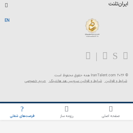
کاردیکس
ایران‌تلنت
جستجوی رزومه
گزارش‌ها
صفحه اصلی
EN
تست MBTI
درباره ایران تلنت
ارتباط با ما
سوالات متداول
بلاگ
© 2026 IranTalent.com
همه حقوق محفوظ است.
شرایط و قوانین
شرایط و قوانین سرویس هد هانتینگ
حریم خصوصی
اطلاع‌رسانی شغلی را برای این جستجو فعال کنید
صفحه اصلی
رزومه ساز
فرصت‌های شغلی