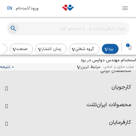
ورود/ثبت‌نام
EN
1
یزد
گروه شغلی
زمان انتشار
صنعت
رد
استخدام مهندس دواپس در یزد
آگهی‌های استخدام و همکاری برای
مرتبط ترین
0 نتیجه
مرتب سازی بر اساس:
متخصصان ایرانی
کارجویان
فرصت‌های شغلی
محصولات ایران‌تلنت
رزومه ساز
آزمون‌ها
امتیاز شرکت‌ها
کارفرمایان
داشبورد حقوق و دستمزد
درج آگهی شغلی