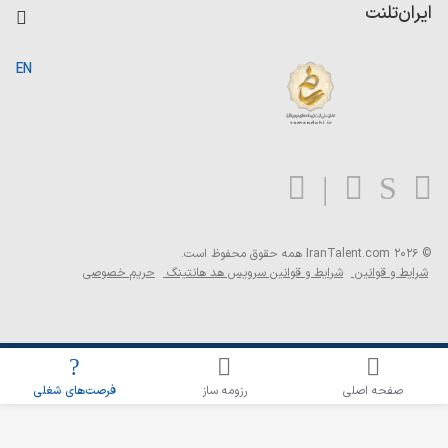
کاردیکس
ایران‌تلنت
جستجوی رزومه
گزارش‌ها
صفحه اصلی
EN
تست MBTI
درباره ایران تلنت
ارتباط با ما
سوالات متداول
بلاگ
© 2026 IranTalent.com
همه حقوق محفوظ است.
شرایط و قوانین
شرایط و قوانین سرویس هد هانتینگ
حریم خصوصی
اطلاع‌رسانی شغلی را برای این جستجو فعال کنید
صفحه اصلی
رزومه ساز
فرصت‌های شغلی