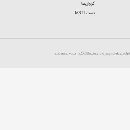
گزارش‌ها
تست MBTI
رایط و قوانین سرویس هد هانتینگ
حریم خصوصی