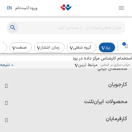
ورود/ثبت‌نام
EN
1
یزد
گروه شغلی
زمان انتشار
صنعت
رد
استخدام کارشناس مرکز داده در یزد
آگهی‌های استخدام و همکاری برای
مرتبط ترین
0 نتیجه
مرتب سازی بر اساس:
متخصصان ایرانی
کارجویان
فرصت‌های شغلی
محصولات ایران‌تلنت
رزومه ساز
آزمون‌ها
امتیاز شرکت‌ها
کارفرمایان
داشبورد حقوق و دستمزد
درج آگهی شغلی