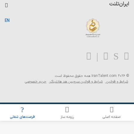
کاردیکس
ایران‌تلنت
جستجوی رزومه
گزارش‌ها
صفحه اصلی
EN
تست MBTI
درباره ایران تلنت
ارتباط با ما
سوالات متداول
بلاگ
© 2026 IranTalent.com
همه حقوق محفوظ است.
شرایط و قوانین
شرایط و قوانین سرویس هد هانتینگ
حریم خصوصی
اطلاع‌رسانی شغلی را برای این جستجو فعال کنید
صفحه اصلی
رزومه ساز
فرصت‌های شغلی