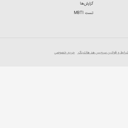
گزارش‌ها
تست MBTI
رایط و قوانین سرویس هد هانتینگ
حریم خصوصی