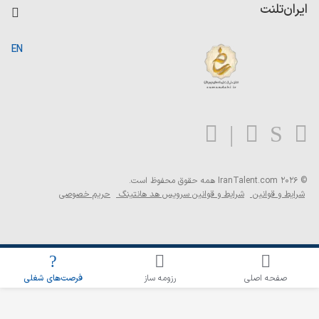
کاردیکس
ایران‌تلنت
جستجوی رزومه
گزارش‌ها
صفحه اصلی
EN
تست MBTI
درباره ایران تلنت
ارتباط با ما
سوالات متداول
بلاگ
© 2026 IranTalent.com
همه حقوق محفوظ است.
شرایط و قوانین
شرایط و قوانین سرویس هد هانتینگ
حریم خصوصی
اطلاع‌رسانی شغلی را برای این جستجو فعال کنید
صفحه اصلی
رزومه ساز
فرصت‌های شغلی