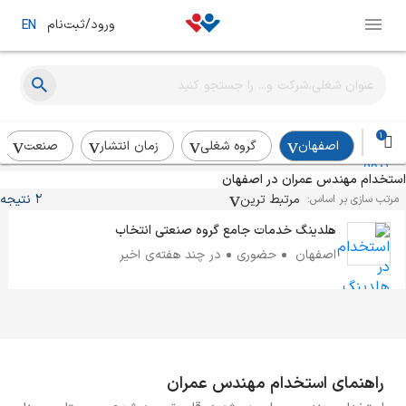
ورود/ثبت‌نام
EN
کارشناس ساخت قطعات
گروه سپاهان باتری
فلاورجان
حضوری
کمتر از ۲ هفته
1
اصفهان
گروه شغلی
زمان انتشار
صنعت
استخدام مهندس عمران در اصفهان
مدیر گروه لوازم منزل و ساختمان
مرتبط ترین
2 نتیجه
مرتب سازی بر اساس:
هلدینگ خدمات جامع گروه صنعتی انتخاب
اصفهان
حضوری
در چند هفته‌ی اخیر
راهنمای استخدام مهندس عمران