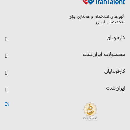
آگهی‌های استخدام و همکاری برای
متخصصان ایرانی
کارجویان
فرصت‌های شغلی
محصولات ایران‌تلنت
رزومه ساز
آزمون‌ها
امتیاز شرکت‌ها
کارفرمایان
داشبورد حقوق و دستمزد
درج آگهی شغلی
کاردیکس
ایران‌تلنت
جستجوی رزومه
گزارش‌ها
صفحه اصلی
EN
تست MBTI
درباره ایران تلنت
ارتباط با ما
سوالات متداول