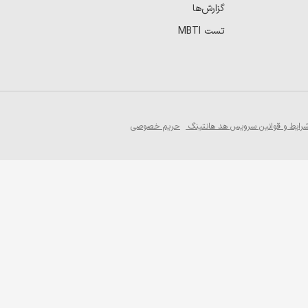
گزارش‌ها
تست MBTI
رایط و قوانین سرویس هد هانتینگ
حریم خصوصی