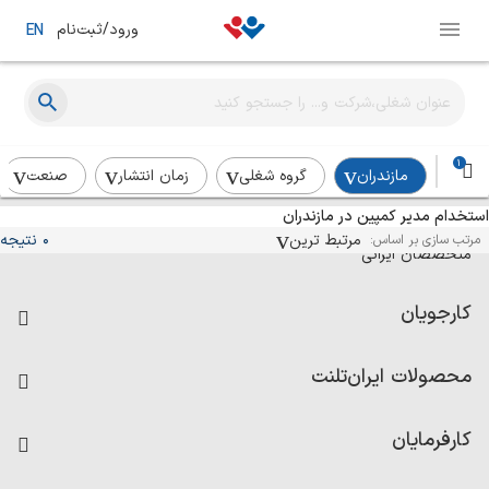
ورود/ثبت‌نام
EN
1
مازندران
گروه شغلی
زمان انتشار
صنعت
استخدام مدیر کمپین در مازندران
آگهی‌های استخدام و همکاری برای
مرتبط ترین
0 نتیجه
مرتب سازی بر اساس:
متخصصان ایرانی
کارجویان
فرصت‌های شغلی
محصولات ایران‌تلنت
رزومه ساز
آزمون‌ها
امتیاز شرکت‌ها
کارفرمایان
داشبورد حقوق و دستمزد
درج آگهی شغلی