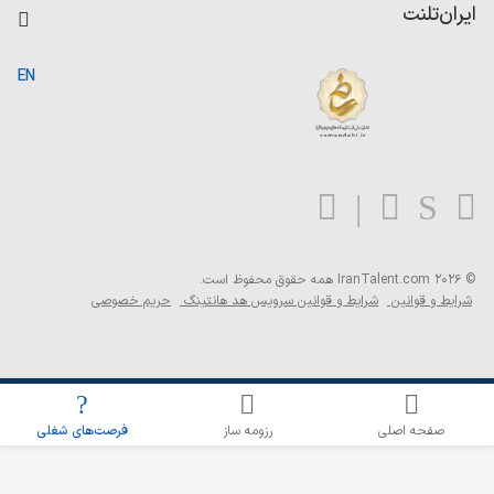
کاردیکس
ایران‌تلنت
جستجوی رزومه
گزارش‌ها
صفحه اصلی
EN
تست MBTI
درباره ایران تلنت
ارتباط با ما
سوالات متداول
بلاگ
© 2026 IranTalent.com
همه حقوق محفوظ است.
شرایط و قوانین
شرایط و قوانین سرویس هد هانتینگ
حریم خصوصی
اطلاع‌رسانی شغلی را برای این جستجو فعال کنید
صفحه اصلی
رزومه ساز
فرصت‌های شغلی