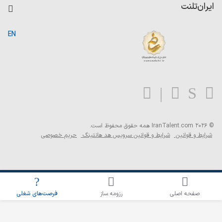
کاردیکس
ایران‌تلنت
جستجوی رزومه
گزارش‌ها
صفحه اصلی
EN
تست MBTI
درباره ایران تلنت
ارتباط با ما
سوالات متداول
بلاگ
© 2026 IranTalent.com
همه حقوق محفوظ است.
شرایط و قوانین
شرایط و قوانین سرویس هد هانتینگ
حریم خصوصی
اطلاع‌رسانی شغلی را برای این جستجو فعال کنید
صفحه اصلی
رزومه ساز
فرصت‌های شغلی