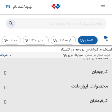
ورود/ثبت‌نام
EN
1
گلستان
گروه شغلی
زمان انتشار
صنعت
استخدام کارشناس بودجه در گلستان
آگهی‌های استخدام و همکاری برای
مرتبط ترین
0 نتیجه
مرتب سازی بر اساس:
متخصصان ایرانی
کارجویان
فرصت‌های شغلی
محصولات ایران‌تلنت
رزومه ساز
آزمون‌ها
امتیاز شرکت‌ها
کارفرمایان
داشبورد حقوق و دستمزد
درج آگهی شغلی