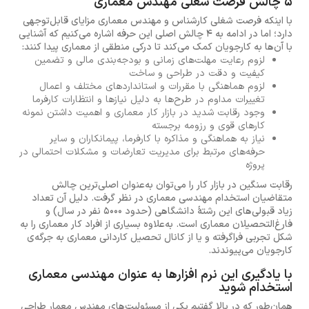
5 چالش فرصت شغلی مهندس معماری
با اینکه فرصت شغلی کارشناس و مهندس معماری مزایای قابل‌توجهی
دارد؛ اما در ادامه به 4 چالش اصلی این حرفه اشاره می‌کنیم که آشنایی
با آن‌ها به کارجویان کمک می‌کند تا درکی منطقی از معماری پیدا کنند:
لزوم رعایت مهلت‌های زمانی و بودجه‌بندی مالی و تضمین
کیفیت و دقت در طراحی و ساخت
لزوم هماهنگی با مقررات و استانداردهای مختلف و اعمال
تغییرات مداوم در طرح‌ها به دلیل نیازها و انتظارات کارفرما
وجود رقابت شدید در بازار کار معماری و اهمیت داشتن نمونه
کارهای قوی و رزومه برجسته
نیاز به هماهنگی و مذاکره با کارفرما، پیمانکاران و سایر
حرفه‌های مرتبط برای مدیریت تعارضات و مشکلات احتمالی در
پروژه
رقابت سنگین در بازار کار را می‌توان به‌عنوان اصلی‌ترین چالش
متقاضیان استخدام مهندسی معماری در نظر گرفت. دلیل آن تعداد
زیاد قبولی‌های این رشتهٔ دانشگاهی (حدود 5000 نفر در سال) و
فارغ‌التحصیلان معماری است. به‌علاوه بسیاری از افراد کار معماری را به
شکل تجربی فراگرفته و یا از کانال تحصیل کاردانی معماری به جرگه‌ی
کارجویان می‌پیوندند.
با یادگیری این نرم افزارها به عنوان مهندسی معماری
استخدام شوید
همان‌طور که در بالا گفتیم یکی از مسئولیت‌های مهندس معمار طراحی