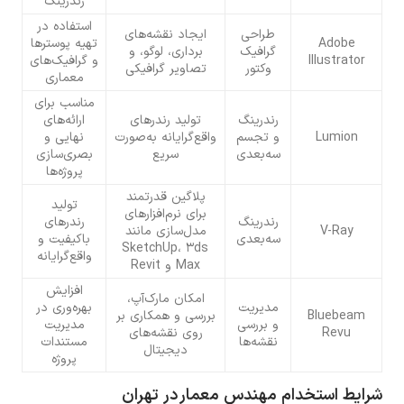
رندرینگ
استفاده در
طراحی
ایجاد نقشه‌های
Adobe
تهیه پوسترها
گرافیک
برداری، لوگو، و
Illustrator
و گرافیک‌های
وکتور
تصاویر گرافیکی
معماری
مناسب برای
رندرینگ
تولید رندرهای
ارائه‌های
Lumion
و تجسم
واقع‌گرایانه به‌صورت
نهایی و
سه‌بعدی
سریع
بصری‌سازی
پروژه‌ها
پلاگین قدرتمند
تولید
برای نرم‌افزارهای
رندرینگ
رندرهای
V-Ray
مدل‌سازی مانند
سه‌بعدی
باکیفیت و
SketchUp، 3ds
واقع‌گرایانه
Max و Revit
افزایش
امکان مارک‌آپ،
مدیریت
بهره‌وری در
Bluebeam
بررسی و همکاری بر
و بررسی
مدیریت
Revu
روی نقشه‌های
نقشه‌ها
مستندات
دیجیتال
پروژه
شرایط استخدام مهندس معمار در تهران