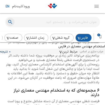
ورود/ثبت‌نام
EN
راهنمای استخدام معماری
1
فارس
گروه شغلی
زمان انتشار
صنعت
استخدام یک مهندس معماری می‌تواند یکی از مهم‌ترین تصمیمات در
استخدام مهندس معماری در فارس
پروژه‌های ساختمانی و طراحی باشد. مهندسان معماری نقش کلیدی در
شکل‌گیری فضاها و ساختمان‌ها دارند و توانایی آن‌ها در طراحی و
مرتبط ترین
0 نتیجه
مرتب سازی بر اساس:
برنامه‌ریزی می‌تواند تأثیر زیادی بر موفقیت پروژه شما داشته باشد.اگر
در جستجوی فرصت شغلی رشتهٔ معماری هستید و می‌خواهید
رزومه‌تان را برای آگهی‌های استخدام کارشناس معماری ارسال کنید، بهتر
است ابتدا با مزایا و چالش‌های این شغل آشنا شوید تا بدانید باید
انتظار چه میزان حقوق و دستمزد را داشته باشید. همهٔ این اطلاعات به
علاوهٔ مهارت‌های ضروری که باعث موفقیت در کارتان می‌شود، در این
یادداشت بررسی شده است.
6 مجموعه‌ای که به استخدام مهندس معماری نیاز
دارند
فرصت شغلی مهندسی معماری از آن دسته مشاغل متنوع و پویا است