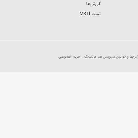
گزارش‌ها
تست MBTI
رایط و قوانین سرویس هد هانتینگ
حریم خصوصی