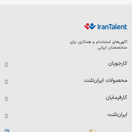
آگهی‌های استخدام و همکاری برای
متخصصان ایرانی
کارجویان
فرصت‌های شغلی
محصولات ایران‌تلنت
رزومه ساز
آزمون‌ها
امتیاز شرکت‌ها
کارفرمایان
داشبورد حقوق و دستمزد
درج آگهی شغلی
کاردیکس
ایران‌تلنت
جستجوی رزومه
گزارش‌ها
صفحه اصلی
EN
تست MBTI