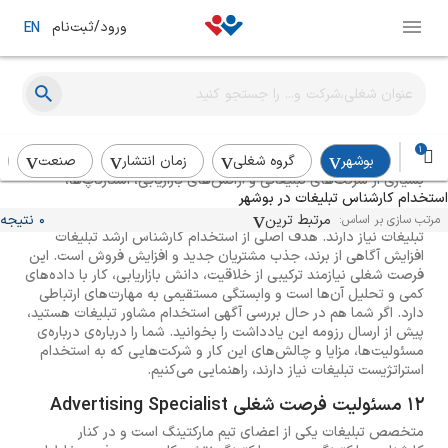
ورود/ثبت‌نام
EN
راهنمای استخدام کارشناس تبلیغات
1
بوشهر
گروه شغلی
زمان انتشار
صنعت
بسیاری از شرکت‌های تبلیغاتی و آژانس‌های بازاریابی، استارتاپ‌ها،
استخدام کارشناس تبلیغات در بوشهر
رسانه‌ها و شرکت‌های انتشاراتی برای برنامه‌ریزی، طراحی، اجرا و ارزیابی
کمپین‌های تبلیغاتی محصولات و خدمات خود به استخدام کارشناس
مرتبط ترین
0 نتیجه
مرتب سازی بر اساس:
تبلیغات نیاز دارند. هدف اصلی از استخدام کارشناس ارشد تبلیغات
افزایش آگاهی از برند، جذب مشتریان جدید و افزایش فروش است. این
فرصت شغلی نیازمند ترکیبی از خلاقیت، دانش بازاریابی، کار با داده‌های
کمی و تحلیل آن‌ها است و وابستگی مستقیمی به مهارت‌های ارتباطی
دارد. اگر شما هم در حال بررسی آگهی استخدام مشاور تبلیغات هستید،
پیش از ارسال رزومه این یادداشت را بخوانید. شما را درباره‌ی درباره‌ی
مسئولیت‌ها، مزایا و چالش‌های این کار و شرکت‌هایی که به استخدام
استراتژیست تبلیغات نیاز دارند، راهنمایی می‌کنیم.
12 مسئولیت فرصت شغلی Advertising Specialist
متخصص تبلیغات یکی از اعضای تیم مارکتینگ است و در کنار