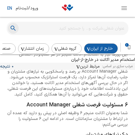
ورود/ثبت‌نام
EN
راهنمای استخدام اکانت منیجر
1
خارج از ایران
گروه شغلی
زمان انتشار
صنعت
این روزها نیاز به استخدام اکانت منیجر در هر کسب‌وکار احساس
استخدام مدیر اکانت در خارج-از-ایران
می‌شود. چراکه Account Manager یا مدیر اکانت مسئول برقراری
ارتباط میان یک سازمان با مشتریان آن است. از آن‌جایی که فرصت
مرتبط ترین
0 نتیجه
مرتب سازی بر اساس:
شغلی Account Manager بر رصد و پاسخگویی به نیازهای مشتریان و
جلب رضایت آن‌ها تمرکز دارد، یک فرصت استراتژیک محسوب می‌شود.
اگر در حال بررسی آگهی‌های استخدام مدیر اکانت هستید، با خواندن
این یادداشت اطلاعات خود را درباره‌ی مسئولیت‌های این فرصت شغلی،
حقوق و شرکت‌هایی که می‌توانید با آن‌ها همکاری کنید، کامل کنید.
6 مسئولیت فرصت شغلی Account Manager
شما به‌عنوان اکانت منیجر 6 وظیفه اصلی در پیش رو دارید که عمده آن
در ارتباط با مشتریان سازمانتان است. در ادامه این 6 مسئولیت را
بررسی می‌کنیم:
درک نیازهای مشتریان