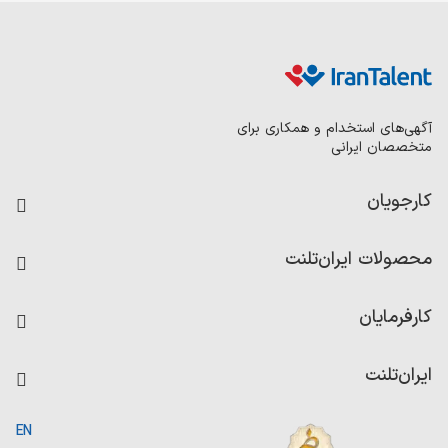
آگهی‌های استخدام و همکاری برای
متخصصان ایرانی
کارجویان
فرصت‌های شغلی
محصولات ایران‌تلنت
رزومه ساز
آزمون‌ها
امتیاز شرکت‌ها
کارفرمایان
داشبورد حقوق و دستمزد
درج آگهی شغلی
کاردیکس
ایران‌تلنت
جستجوی رزومه
گزارش‌ها
صفحه اصلی
EN
تست MBTI