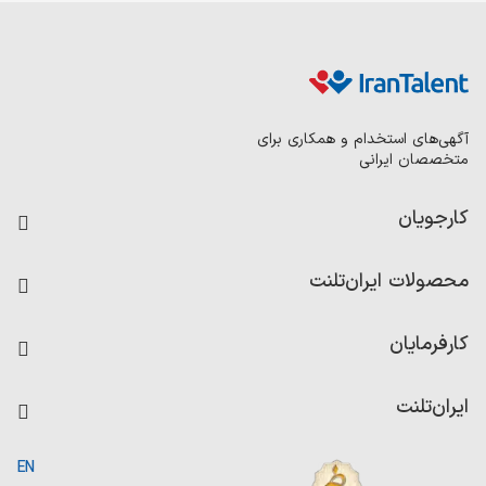
آگهی‌های استخدام و همکاری برای
متخصصان ایرانی
کارجویان
فرصت‌های شغلی
محصولات ایران‌تلنت
رزومه ساز
آزمون‌ها
امتیاز شرکت‌ها
کارفرمایان
داشبورد حقوق و دستمزد
درج آگهی شغلی
کاردیکس
ایران‌تلنت
جستجوی رزومه
گزارش‌ها
صفحه اصلی
EN
تست MBTI