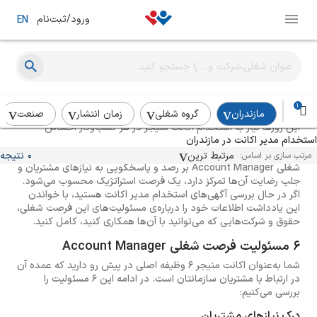
ورود/ثبت‌نام
EN
راهنمای استخدام اکانت منیجر
1
مازندران
گروه شغلی
زمان انتشار
صنعت
این روزها نیاز به استخدام اکانت منیجر در هر کسب‌وکار احساس
استخدام مدیر اکانت در مازندران
می‌شود. چراکه Account Manager یا مدیر اکانت مسئول برقراری
ارتباط میان یک سازمان با مشتریان آن است. از آن‌جایی که فرصت
مرتبط ترین
0 نتیجه
مرتب سازی بر اساس:
شغلی Account Manager بر رصد و پاسخگویی به نیازهای مشتریان و
جلب رضایت آن‌ها تمرکز دارد، یک فرصت استراتژیک محسوب می‌شود.
اگر در حال بررسی آگهی‌های استخدام مدیر اکانت هستید، با خواندن
این یادداشت اطلاعات خود را درباره‌ی مسئولیت‌های این فرصت شغلی،
حقوق و شرکت‌هایی که می‌توانید با آن‌ها همکاری کنید، کامل کنید.
6 مسئولیت فرصت شغلی Account Manager
شما به‌عنوان اکانت منیجر 6 وظیفه اصلی در پیش رو دارید که عمده آن
در ارتباط با مشتریان سازمانتان است. در ادامه این 6 مسئولیت را
بررسی می‌کنیم:
درک نیازهای مشتریان