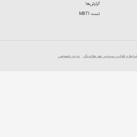
گزارش‌ها
تست MBTI
رایط و قوانین سرویس هد هانتینگ
حریم خصوصی