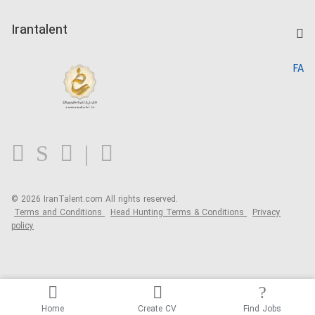
Salary Dashboard
Post a Job
Kardix
Irantalent
Search CV
IranTalent Reports
Home
FA
MBTI Test
About us
Contact us
FAQ
Blog
© 2026 IranTalent.com
All rights reserved.
Terms and Conditions
Head Hunting Terms & Conditions
Privacy
policy
Home
Create CV
Find Jobs